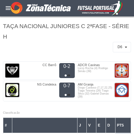
TAÇA NACIONAL JUNIORES C 2ªFASE - SÉRIE
H
D6
CC Barrô
ADCR Caxinas
0-2
Lúcio Rocha (4) Rodrigo
Simão (39)
NS Condeixa
AM Granja
0-7
Diogo Cardoso (7,17,22,25)
Tiago Teixeira (26) Tiago
Silva (32) Gabriel Damas
(39)
Classificacão
#
J
V
E
D
PTS