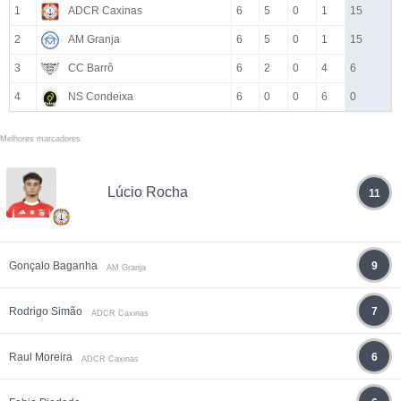
1
ADCR Caxinas
6
5
0
1
15
2
AM Granja
6
5
0
1
15
3
CC Barrô
6
2
0
4
6
4
NS Condeixa
6
0
0
6
0
Melhores marcadores
Lúcio Rocha
11
Gonçalo Baganha
9
AM Granja
Rodrigo Simão
7
ADCR Caxinas
Raul Moreira
6
ADCR Caxinas