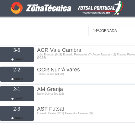
14ª JORNADA
ACR Vale Cambra
3-6
João Brandão (6,11) Eduardo Fernandes (7) André Tavares (11) Mateus Ferrei
(30,34)
GCR Nun’Álvares
2-2
Telmo Freitas (24,28)
AM Granja
2-1
Nuno Guimarães (25)
AST Futsal
2-3
Eduardo Costa (22,5) Alexandre Ferreira (29)