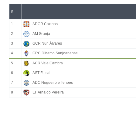
#
1
ADCR Caxinas
2
AM Granja
3
GCR Nun’Álvares
4
GRC Dínamo Sanjoanense
5
ACR Vale Cambra
6
AST Futsal
7
ADC Nogueiró e Tenões
8
EF Arnaldo Pereira