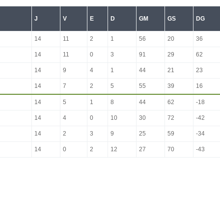
J
V
E
D
GM
GS
DG
14
11
2
1
56
20
36
14
11
0
3
91
29
62
14
9
4
1
44
21
23
14
7
2
5
55
39
16
14
5
1
8
44
62
-18
14
4
0
10
30
72
-42
14
2
3
9
25
59
-34
14
0
2
12
27
70
-43