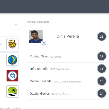
Melhores marcadores
Dinis Pereira
21
ra
Rodrigo Silva
17
AM Granja
João Brandão
16
ACR Vale Cambra
Martim Resende
15
GRC Dínamo Sanjoanense
Gabriel Gomes
14
GCR Nun’Álvares
ver tabela completa