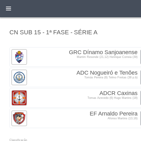
CN SUB 15 - 1ª FASE - SÉRIE A
GRC Dínamo Sanjoanense
Martim Resende (21,12) Henrique Correia (39)
ADC Nogueiró e Tenões
Tomás Pereira (8) Telmo Freitas (38 p.b)
ADCR Caxinas
Tomas Azevedo (6) Hugo Martins (18)
EF Arnaldo Pereira
Afonso Martins (13,16)
Classificacão