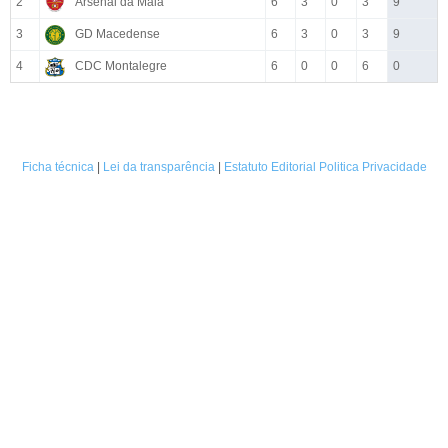
2
Arsenal da Maia
6
3
0
3
9
3
GD Macedense
6
3
0
3
9
4
CDC Montalegre
6
0
0
6
0
Ficha técnica
|
Lei da transparência
|
Estatuto Editorial
Politica Privacidade