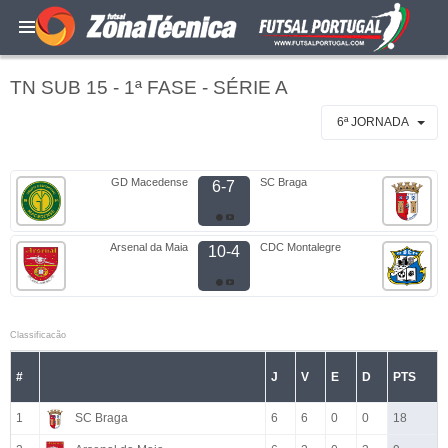
TN SUB 15 - 1ª FASE - SÉRIE A
6ª JORNADA
GD Macedense
SC Braga
6-7
Arsenal da Maia
CDC Montalegre
10-4
Classificacão
#
J
V
E
D
PTS
1
SC Braga
6
6
0
0
18