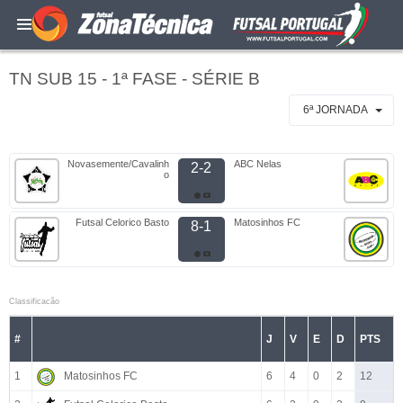
TN SUB 15 - 1ª FASE - SÉRIE B
6ª JORNADA
Novasemente/Cavalinh
ABC Nelas
2-2
o
Futsal Celorico Basto
Matosinhos FC
8-1
Classificacão
#
J
V
E
D
PTS
1
Matosinhos FC
6
4
0
2
12