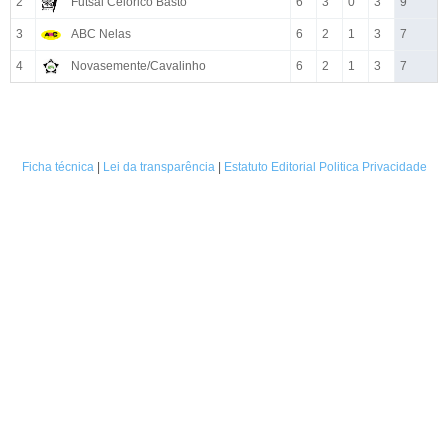
2
Futsal Celorico Basto
6
3
0
3
9
3
ABC Nelas
6
2
1
3
7
4
Novasemente/Cavalinho
6
2
1
3
7
Ficha técnica
|
Lei da transparência
|
Estatuto Editorial
Politica Privacidade