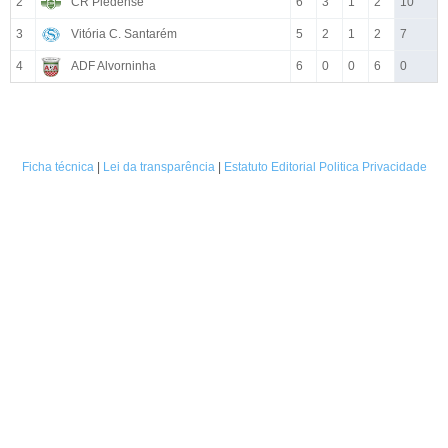
2
CR Piedense
6
3
1
2
10
3
Vitória C. Santarém
5
2
1
2
7
4
ADF Alvorninha
6
0
0
6
0
Ficha técnica
|
Lei da transparência
|
Estatuto Editorial
Politica Privacidade