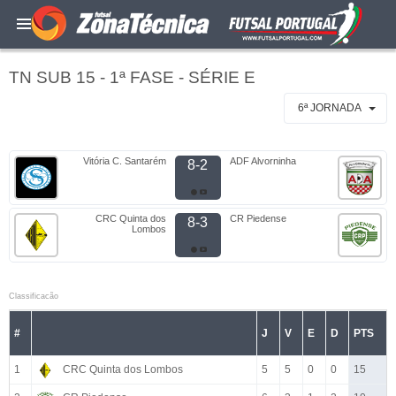
TN SUB 15 - 1ª FASE - SÉRIE E
6ª JORNADA
Vitória C. Santarém
ADF Alvorninha
8-2
CRC Quinta dos
CR Piedense
8-3
Lombos
Classificacão
#
J
V
E
D
PTS
1
CRC Quinta dos Lombos
5
5
0
0
15