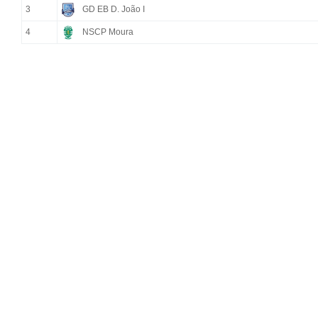
3
GD EB D. João I
4
NSCP Moura