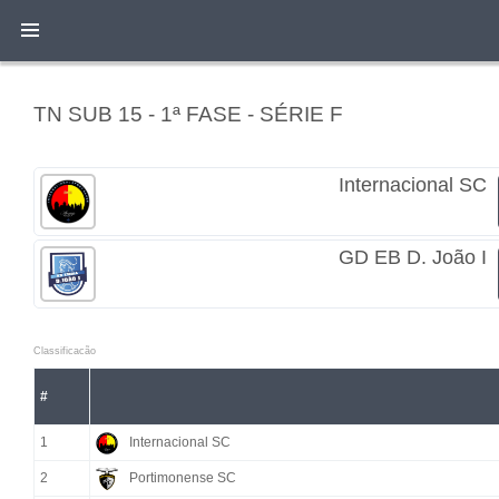
TN SUB 15 - 1ª FASE - SÉRIE F
Internacional SC
GD EB D. João I
Classificacão
#
1
Internacional SC
2
Portimonense SC