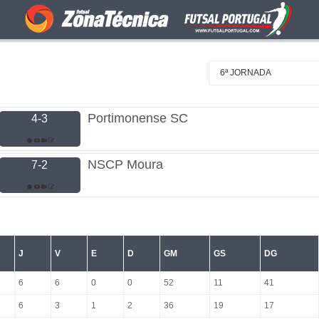
6ª JORNADA
Portimonense SC
4-3
NSCP Moura
7-2
J
V
E
D
GM
GS
DG
6
6
0
0
52
11
41
6
3
1
2
36
19
17