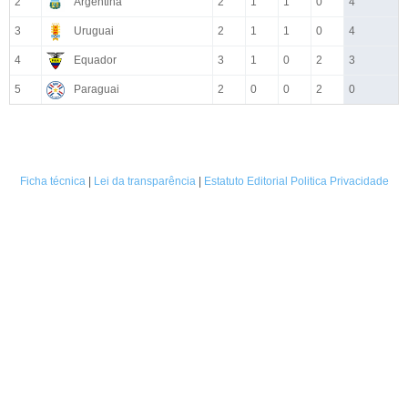
2
Argentina
2
1
1
0
4
3
Uruguai
2
1
1
0
4
4
Equador
3
1
0
2
3
5
Paraguai
2
0
0
2
0
Ficha técnica
|
Lei da transparência
|
Estatuto Editorial
Politica Privacidade