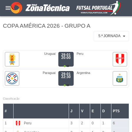
COPA AMÉRICA 2026 - GRUPO A
5.ª JORNADA
Uruguai
Peru
29-01
20:00
Paraguai
Argentina
29-01
22:30
Classificacão
#
J
V
E
D
PTS
1
Peru
3
2
0
1
6