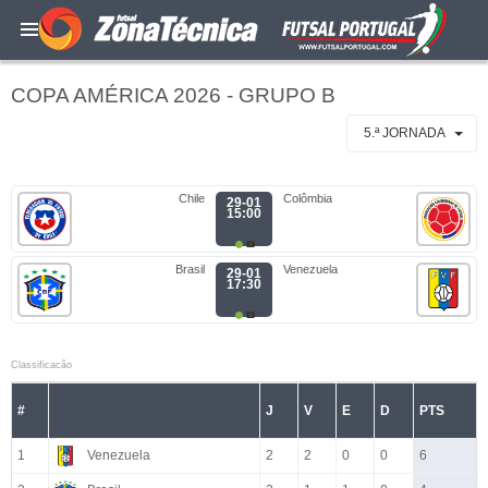
COPA AMÉRICA 2026 - GRUPO B
5.ª JORNADA
Chile
Colômbia
29-01
15:00
Brasil
Venezuela
29-01
17:30
Classificacão
#
J
V
E
D
PTS
1
Venezuela
2
2
0
0
6