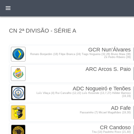
CN 2ª DIVISÃO - SÉRIE A
GCR Nun’Álvares
Renato Bonjardim (18) Filipe Branca (24) Tiago Nogueira (32,28) Bruno Maia (38)
Zé Pedro Ribeiro (39)
ARC Arcos S. Paio
ADC Nogueiró e Tenões
Luís Vilaça (4) Rui Carvalho (12,22) Luís Resende (13,7,27) Hélder Barroso
(19,19)
AD Fafe
Passarinho (7) Micael Magalhães (19,30)
CR Candoso
Tita (14) Paulinho Roxo (21,40)