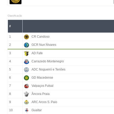
Classificacão
#
1
CR Candoso
2
GCR Nun’Álvares
3
AD Fafe
4
Carrazedo Montenegro
5
ADC Nogueiró e Tenões
6
GD Macedense
7
Valpaços Futsal
8
Âncora Praia
9
ARC Arcos S. Paio
10
Gualtar