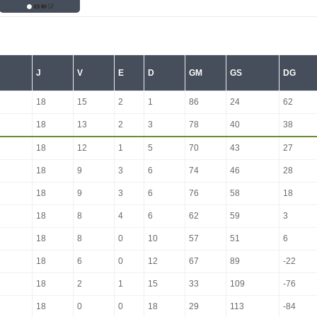
J
V
E
D
GM
GS
DG
18
15
2
1
86
24
62
18
13
2
3
78
40
38
18
12
1
5
70
43
27
18
9
3
6
74
46
28
18
9
3
6
76
58
18
18
8
4
6
62
59
3
18
8
0
10
57
51
6
18
6
0
12
67
89
-22
18
2
1
15
33
109
-76
18
0
0
18
29
113
-84