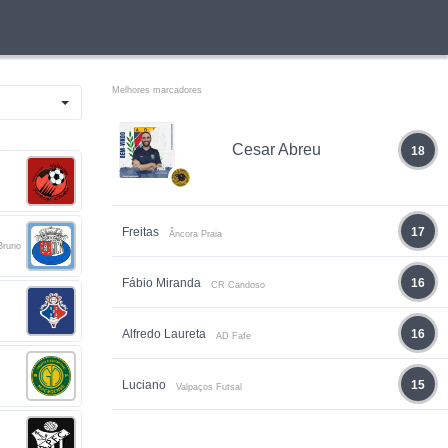
Melhores marcadores
Cesar Abreu
18
Freitas
17
Âncora Praia
Bruno
Fábio Miranda
16
CR Candoso
Alfredo Laureta
16
AD Fafe
Luciano
15
Valpaços Futsal