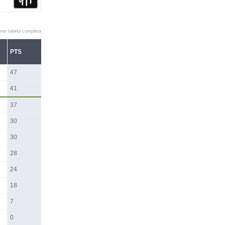
ver tabela completa
PTS
47
41
37
30
30
28
24
18
7
0