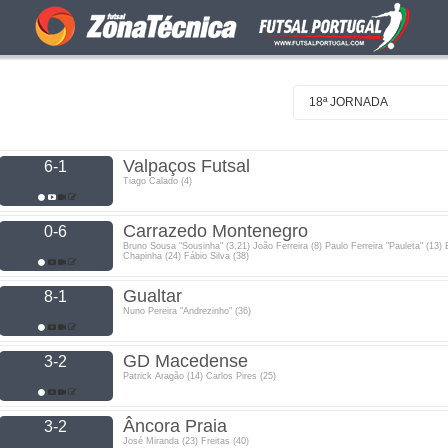
18ª JORNADA
Valpaços Futsal
6-1
Tiago Calado (4)
Carrazedo Montenegro
0-6
Bruno Sousa "Sousinha" (3,21) João Ferreira (8) Paulo Ferreira "Pauleta" (13) 
Chapinha (24) Fábio Silva (38)
Gualtar
8-1
Nuno Pereira "Andrezinho" (36)
GD Macedense
3-2
Patrick Aragão (14) Carlos Pires (25)
Âncora Praia
3-2
José Miranda (23) Freitas (40)