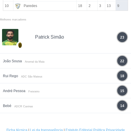
10
Paredes
18
2
3
13
9
Melhores marcadores
Patrick Simão
23
João Sousa
22
Arsenal da Maia
Rui Rego
18
ADC São Mateus
André Pessoa
15
Freixieiro
Bebé
14
ADCR Caxinas
Ficha técnica
|
Lei da transparência
|
Estatuto Editorial
Politica Privacidade