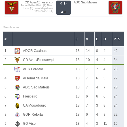
CD Aves/Emeserv.pt
ADC São Mateus
4-0
André Kellen Pinto (2) Nuno
Silva (8) João Magalhães
"Rasteiro" (12,6)
Classificacão
#
J
V
E
D
PTS
1
ADCR Caxinas
18
14
0
4
42
2
CD Aves/Emeserv.pt
18
10
4
4
34
3
ACR Lordelo
18
7
7
4
28
4
Arsenal da Maia
18
7
6
5
27
5
ADC São Mateus
18
7
4
7
25
6
Freixieiro
18
6
6
6
24
7
CA Mogadouro
18
7
3
8
24
8
GDR Retorta
18
6
4
8
22
9
GD Viso
18
4
3
11
15