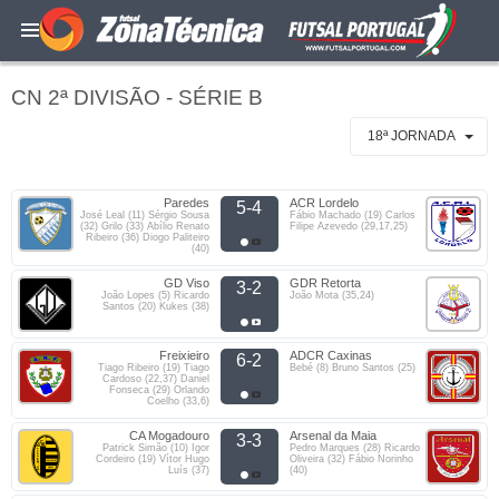
CN 2ª DIVISÃO - SÉRIE B
18ª JORNADA
Paredes
ACR Lordelo
5-4
José Leal (11) Sérgio Sousa
Fábio Machado (19) Carlos
(32) Grilo (33) Abílio Renato
Filipe Azevedo (29,17,25)
Ribeiro (36) Diogo Paliteiro
(40)
GD Viso
GDR Retorta
3-2
João Lopes (5) Ricardo
João Mota (35,24)
Santos (20) Kukes (38)
Freixieiro
ADCR Caxinas
6-2
Tiago Ribeiro (19) Tiago
Bebé (8) Bruno Santos (25)
Cardoso (22,37) Daniel
Fonseca (29) Orlando
Coelho (33,6)
CA Mogadouro
Arsenal da Maia
3-3
Patrick Simão (10) Igor
Pedro Marques (28) Ricardo
Cordeiro (19) Vítor Hugo
Oliveira (32) Fábio Norinho
Luís (37)
(40)