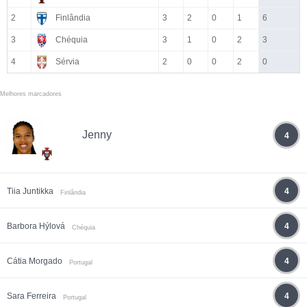
2
Finlândia
3
2
0
1
6
3
Chéquia
3
1
0
2
3
4
Sérvia
2
0
0
2
0
Melhores marcadores
Jenny
4
Tiia Juntikka
4
Finlândia
Barbora Hýlová
4
Chéquia
Cátia Morgado
4
Portugal
Sara Ferreira
4
Portugal