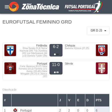
EUROFUTSAL FEMININO GRD
GR D J3
Finlândia
Chéquia
6-2
Elina Setälä (5,9) Netta
Barbora Hýlová (37,25)
Hannula (29) Tiia Juntikka
(30) Iva Odehnalová (34
p.b) Daniela Tjeder (36)
Portugal
Sérvia
11-0
Carla Vanessa (8,27) Sara
Ferreira (10,2) Taninha (17)
Jenny (18,40) Cátia
Morgado (35,23,4) Janice
(37)
Classificacão
#
J
V
E
D
PTS
1
Portugal
2
2
0
0
6