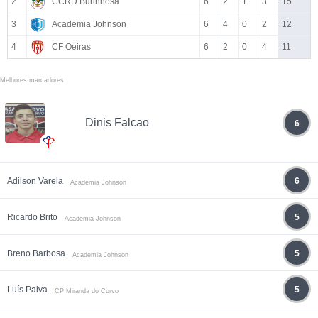
2
CCRD Burinhosa
6
2
1
3
15
3
Academia Johnson
6
4
0
2
12
4
CF Oeiras
6
2
0
4
11
Melhores marcadores
Dinis Falcao
6
Adilson Varela
6
Academia Johnson
Ricardo Brito
5
Academia Johnson
Breno Barbosa
5
Academia Johnson
Luís Paiva
5
CP Miranda do Corvo