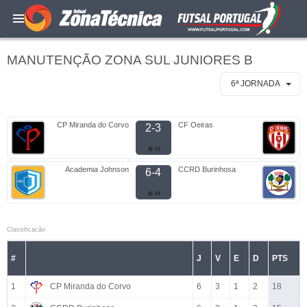
MANUTENÇÃO ZONA SUL JUNIORES B
6ª JORNADA
CP Miranda do Corvo
CF Oeiras
2-3
Academia Johnson
CCRD Burinhosa
6-4
Classificacão
#
J
V
E
D
PTS
1
CP Miranda do Corvo
6
3
1
2
18