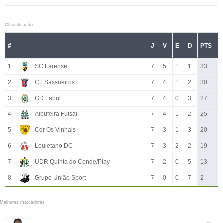
Classificacão
#
J
V
E
D
PTS
1
SC Farense
7
5
1
1
33
2
CF Sassoeiros
7
4
1
2
30
3
GD Fabril
7
4
0
3
27
4
Albufeira Futsal
7
4
1
2
25
5
Cdr Os Vinhais
7
3
1
3
20
6
Louletano DC
7
3
2
2
19
7
UDR Quinta do Conde/Play
7
2
0
5
13
8
Grupo União Sport
7
0
0
7
2
Melhores marcadores