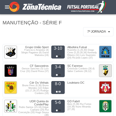
MANUTENÇÃO - SÉRIE F
7ª JORNADA
Grupo União Sport
Albufeira Futsal
3-10
Francisco Arraiolos (4)
Ruizinho (1,26,30) Diogo
Sérgio Pagaime (6) David
Cirne (5,20,28,34) Kennedy
Malveira (24)
Ribeiro (11) Luís Guerreiro
(24) Ricardo Lopes (37)
CF Sassoeiros
SC Farense
3-4
Gerson Sanches (5) Luís
Cristóvão Cordeiro (30,4)
Cruz (31) David Rosa (37)
Valter Canhoto (39,12)
Cdr Os Vinhais
Louletano DC
8-0
Bruno Pires (6,36) Bruno
Mendes (12) Edipo
(15,17,28,37) Rodrigo
Cordeiro (18)
UDR Quinta do
GD Fabril
5-6
Conde/Play
Beto (5,38) Rui Fortes
(19,39) Nuno Miranda
Pedro Santos (15,18) Edgar
(27,26)
Caetano (25) Rui
Conceição (33) Hugo Sousa
(36)