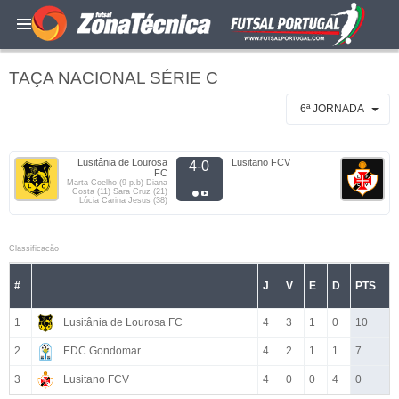
TAÇA NACIONAL SÉRIE C
6ª JORNADA
Lusitânia de Lourosa
Lusitano FCV
4-0
FC
Marta Coelho (9 p.b) Diana
Costa (11) Sara Cruz (21)
Lúcia Carina Jesus (38)
Classificacão
#
J
V
E
D
PTS
1
Lusitânia de Lourosa FC
4
3
1
0
10
2
EDC Gondomar
4
2
1
1
7
3
Lusitano FCV
4
0
0
4
0