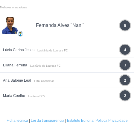
Melhores marcadores
Fernanda Alves "Nani"
5
Lúcia Carina Jesus
4
Lusitânia de Lourosa FC
Eliana Ferreira
3
Lusitânia de Lourosa FC
Ana Salomé Leal
2
EDC Gondomar
Marta Coelho
2
Lusitano FCV
Ficha técnica
|
Lei da transparência
|
Estatuto Editorial
Politica Privacidade