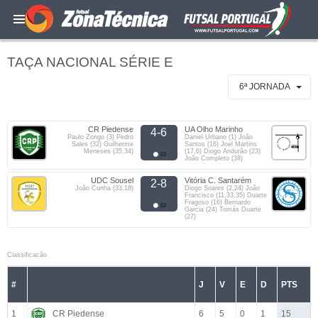
TAÇA NACIONAL SÉRIE E
6ª JORNADA
CR Piedense
UA Olho Marinho
4-6
Paulo Zongo (3) Pedro
Daniel Urbano (1) João
Sales (32) Guilherme
Santos (16) Joel Martins
Meneses (35,34)
(17,6) Diogo Andurão (23)
João Completo (38)
UDC Sousel
Vitória C. Santarém
2-8
João Cunha (33,18)
Diogo Soares (2,24) João
Francisco (11,33,35) Duarte
Fragoso (16) Bernardo
Garcia (24) Tomás Duarte
(27)
Classificacão
#
J
V
E
D
PTS
1
CR Piedense
6
5
0
1
15