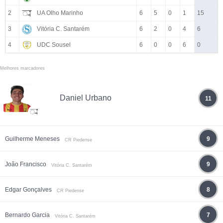
2
UA Olho Marinho
6
5
0
1
15
3
Vitória C. Santarém
6
2
0
4
6
4
UDC Sousel
6
0
0
6
0
Melhores marcadores
Daniel Urbano
11
Guilherme Meneses
9
CR Piedense
João Francisco
9
Vitória C. Santarém
Edgar Gonçalves
8
CR Piedense
Bernardo Garcia
7
Vitória C. Santarém