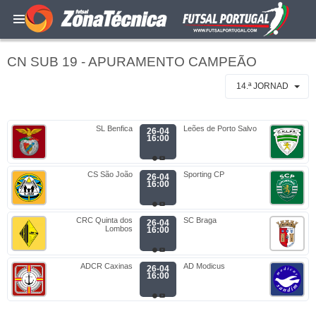
CN SUB 19 - APURAMENTO CAMPEÃO
14.ª JORNAD
SL Benfica
Leões de Porto Salvo
26-04
16:00
CS São João
Sporting CP
26-04
16:00
CRC Quinta dos
SC Braga
26-04
Lombos
16:00
ADCR Caxinas
AD Modicus
26-04
16:00