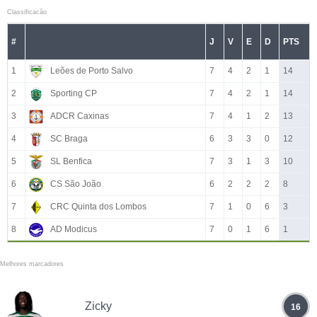
Classificacão
#
J
V
E
D
PTS
1
Leões de Porto Salvo
7
4
2
1
14
2
Sporting CP
7
4
2
1
14
3
ADCR Caxinas
7
4
1
2
13
4
SC Braga
6
3
3
0
12
5
SL Benfica
7
3
1
3
10
6
CS São João
6
2
2
2
8
7
CRC Quinta dos Lombos
7
1
0
6
3
8
AD Modicus
7
0
1
6
1
Melhores marcadores
Zicky
16