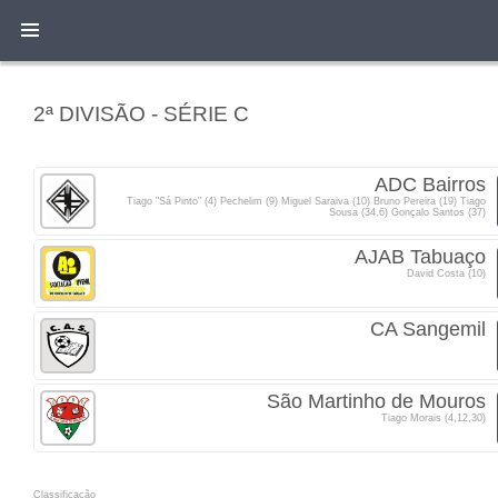
2ª DIVISÃO - SÉRIE C
ADC Bairros
Tiago "Sá Pinto" (4) Pechelim (9) Miguel Saraiva (10) Bruno Pereira (19) Tiago
Sousa (34,6) Gonçalo Santos (37)
AJAB Tabuaço
David Costa (10)
CA Sangemil
São Martinho de Mouros
Tiago Morais (4,12,30)
Classificacão