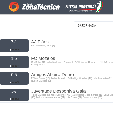
9ª JORNADA
AJ Fiães
7-1
Eduardo Gonçalves (1)
FC Mozelos
1-5
Rui Baltar (1) Pedro Rodrigues "Carabette" (10) André Gonçalves (11,37) Diog
Rodrigues (24)
Amigos Abeira Douro
0-5
Rúben Sousa (10) Pedro Amaral (12) Rodrigo Guedes (16) Luís Lameirão (22)
Rúben Cardoso (25)
Juventude Desportiva Gaia
3-7
Tiago Cardoso (7) José Sobrinho "Val" (10) Ricardo João Santos (19) João Vie
(27) Pedro Mosqueira Alves (31) Luís Costa (37) Bruno Moreira (37)