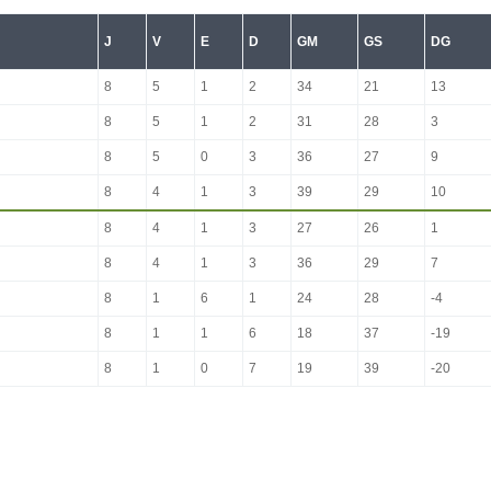
J
V
E
D
GM
GS
DG
8
5
1
2
34
21
13
8
5
1
2
31
28
3
8
5
0
3
36
27
9
8
4
1
3
39
29
10
8
4
1
3
27
26
1
8
4
1
3
36
29
7
8
1
6
1
24
28
-4
8
1
1
6
18
37
-19
8
1
0
7
19
39
-20