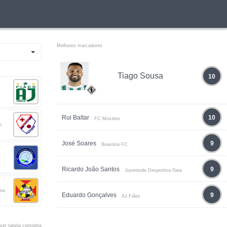
Melhores marcadores
Tiago Sousa
10
Rui Baltar
10
FC Mozelos
o
José Soares
9
Boavista FC
Ricardo João Santos
9
Juventude Desportiva Gaia
ira
Eduardo Gonçalves
9
AJ Fiães
ver tabela completa