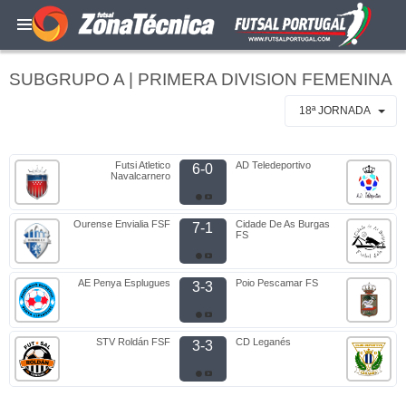
SUBGRUPO A | PRIMERA DIVISION FEMENINA
18ª JORNADA
Futsi Atletico
AD Teledeportivo
6-0
Navalcarnero
Ourense Envialia FSF
Cidade De As Burgas
7-1
FS
AE Penya Esplugues
Poio Pescamar FS
3-3
STV Roldán FSF
CD Leganés
3-3