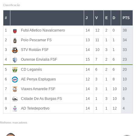
Classificacão
#
J
V
E
D
PTS
1
Futsi Atletico Navalcarnero
14
12
2
0
38
2
Poio Pescamar FS
13
11
1
1
34
3
STV Roldán FSF
14
10
3
1
33
4
Ourense Envialia FSF
15
7
2
6
23
5
CD Leganés
14
6
2
6
20
6
AE Penya Esplugues
12
3
1
8
10
7
Viaxes Amarelle FSF
14
3
1
10
10
8
Cidade De As Burgas FS
14
1
3
10
6
9
AD Teledeportivo
14
1
1
12
4
Melhores marcadores