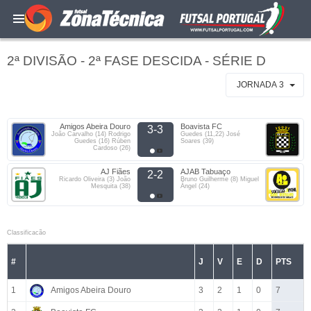
2ª DIVISÃO - 2ª FASE DESCIDA - SÉRIE D
JORNADA 3
Amigos Abeira Douro
Boavista FC
3-3
João Carvalho (14) Rodrigo
Guedes (11,22) José
Guedes (16) Rúben
Soares (39)
Cardoso (26)
AJ Fiães
AJAB Tabuaço
2-2
Ricardo Oliveira (3) João
Bruno Guilherme (8) Miguel
Mesquita (38)
Ángel (24)
Classificacão
#
J
V
E
D
PTS
1
Amigos Abeira Douro
3
2
1
0
7