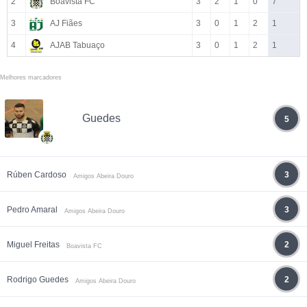
2
Boavista FC
3
2
1
0
7
3
AJ Fiães
3
0
1
2
1
4
AJAB Tabuaço
3
0
1
2
1
Melhores marcadores
Guedes
5
Rúben Cardoso
3
Amigos Abeira Douro
Pedro Amaral
3
Amigos Abeira Douro
Miguel Freitas
2
Boavista FC
Rodrigo Guedes
2
Amigos Abeira Douro