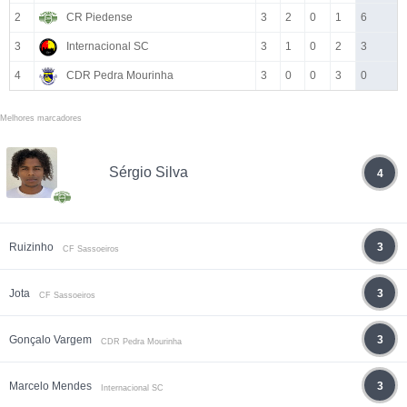
2
CR Piedense
3
2
0
1
6
3
Internacional SC
3
1
0
2
3
4
CDR Pedra Mourinha
3
0
0
3
0
Melhores marcadores
Sérgio Silva
4
Ruizinho
3
CF Sassoeiros
Jota
3
CF Sassoeiros
Gonçalo Vargem
3
CDR Pedra Mourinha
Marcelo Mendes
3
Internacional SC