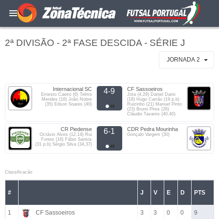
2ª DIVISÃO - 2ª FASE DESCIDA - SÉRIE J
JORNADA 2
Internacional SC
CF Sassoeiros
4-9
Ernesto Caeiro (6) Telmo
Jota (4,29) Daniel Dario
Mendes (16) João Nobre
(18) Hugo Carrão (19 p.b)
(35) Edson Soares (40)
Ruizinho (21) Manuel Pinto
(23) Bruno Pires (26)
Cláudio Tavares (40,40)
CR Piedense
CDR Pedra Mourinha
6-1
Octávio Alves (12,14) Rui
Gonçalo Vargem (30)
Fortes (16) Fábio Santos
(31 p.b) Sérgio Silva (34,37)
Classificacão
#
J
V
E
D
PTS
1
CF Sassoeiros
3
3
0
0
9