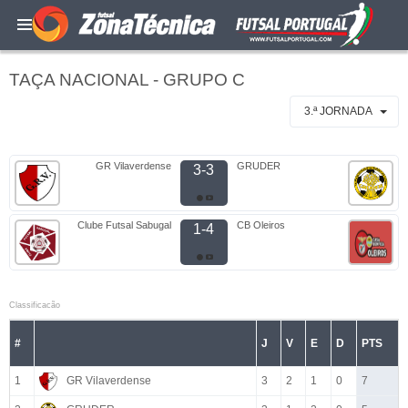
TAÇA NACIONAL - GRUPO C
3.ª JORNADA
GR Vilaverdense
GRUDER
3-3
Clube Futsal Sabugal
CB Oleiros
1-4
Classificacão
#
J
V
E
D
PTS
1
GR Vilaverdense
3
2
1
0
7