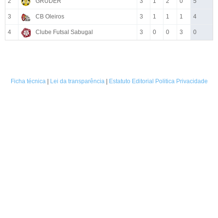
2
GRUDER
3
1
2
0
5
3
CB Oleiros
3
1
1
1
4
4
Clube Futsal Sabugal
3
0
0
3
0
Ficha técnica
|
Lei da transparência
|
Estatuto Editorial
Politica Privacidade