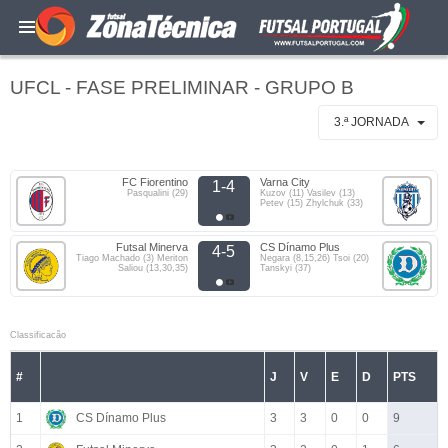
UFCL - FASE PRELIMINAR - GRUPO B
3.ª JORNADA
FC Fiorentino
Varna City
1-4
Pasqualini (29)
Kuzov (11) Vasilev (13)
Petev (15) Zhylchuk (33)
Futsal Minerva
CS Dínamo Plus
4-5
Tiago Machado (3) Meriton
Negara (8,15,26) Tsoi (20)
Saliou (13,30,35)
Tanskyi (37)
Classificacão
#
J
V
E
D
PTS
1
CS Dínamo Plus
3
3
0
0
9