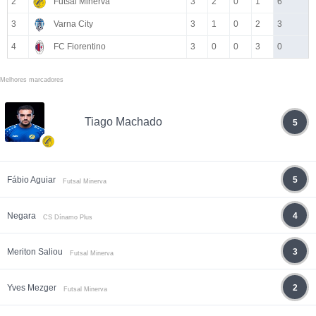
2
Futsal Minerva
3
2
0
1
6
3
Varna City
3
1
0
2
3
4
FC Fiorentino
3
0
0
3
0
Melhores marcadores
Tiago Machado
5
Fábio Aguiar
5
Futsal Minerva
Negara
4
CS Dínamo Plus
Meriton Saliou
3
Futsal Minerva
Yves Mezger
2
Futsal Minerva