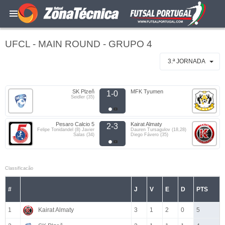
UFCL - MAIN ROUND - GRUPO 4
3.ª JORNADA
SK Plzeň
MFK Tyumen
1-0
Seidler (35)
Pesaro Calcio 5
Kairat Almaty
2-3
Felipe Tonidandel (8) Javier
Dauren Tursagulov (18,28)
Salas (34)
Diego Fávero (35)
Classificacão
#
J
V
E
D
PTS
1
Kairat Almaty
3
1
2
0
5