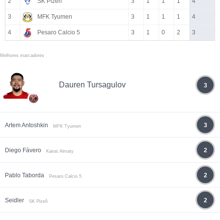
2
SK Plzeň
3
1
1
1
4
3
MFK Tyumen
3
1
1
1
4
4
Pesaro Calcio 5
3
1
0
2
3
Melhores marcadores
Dauren Tursagulov
3
Artem Antoshkin
3
MFK Tyumen
Diego Fávero
2
Kairat Almaty
Pablo Taborda
2
Pesaro Calcio 5
Seidler
2
SK Plzeň