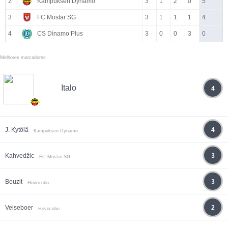
2
Kampuksen Dynamo
3
1
2
0
5
3
FC Mostar SG
3
1
1
1
4
4
CS Dínamo Plus
3
0
0
3
0
Melhores marcadores
Italo
4
J. Kytölä
4
Kampuksen Dynamo
Kahvedžic
3
FC Mostar SG
Bouzit
3
Hovocubo
Velseboer
2
Hovocubo