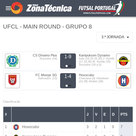
UFCL - MAIN ROUND - GRUPO 8
3.ª JORNADA
CS Dínamo Plus
Kampuksen Dynamo
1-9
Svyrydov (14)
Italo (16,25,26,35) J. Kytölä
(17,18,26) M. Kytölä (19)
Svyrydov (24 p.b)
FC Mostar SG
Hovocubo
1-4
Kahvedžic (13)
Charraoui (9) Velseboer
(10,39) Attahiri (38)
Classificacão
#
J
V
E
D
PTS
1
Hovocubo
3
2
1
0
7