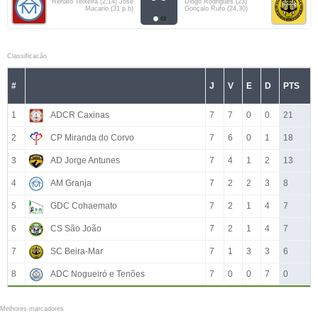
Renato Teixeira (2,14) José
Diogo Rodrigues (23)
Macario (31 p.b)
Gonçalo Rufo (24,30)
Classificacão
#
J
V
E
D
PTS
1
ADCR Caxinas
7
7
0
0
21
2
CP Miranda do Corvo
7
6
0
1
18
3
AD Jorge Antunes
7
4
1
2
13
4
AM Granja
7
2
2
3
8
5
GDC Cohaemato
7
2
1
4
7
6
CS São João
7
2
1
4
7
7
SC Beira-Mar
7
1
3
3
6
8
ADC Nogueiró e Tenões
7
0
0
7
0
Melhores marcadores