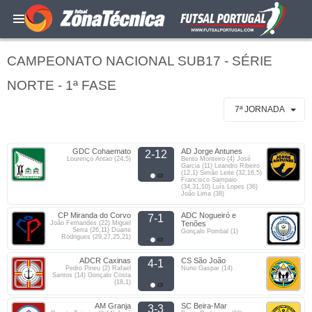
CAMPEONATO NACIONAL SUB17 - SÉRIE
NORTE - 1ª FASE
7ª JORNADA
GDC Cohaemato
AD Jorge Antunes
2-12
Lourenço Antao (24,5)
Bento Monteiro (4) José
Garcia (11) Leandro Ribeiro
(12,1) Simão Leite (32,16,5)
Francisco Sampaio
(34,31,10) Luís Lopes (36)
João Lima (38)
CP Miranda do Corvo
ADC Nogueiró e
7-1
João Fernandes (22) Miguel
Tenões
Serra (26,11) Duarte
Gonçalo Pombal (1)
Rodrigues (29,27,25,21)
ADCR Caxinas
CS São João
4-1
Pedro Pineu (2) Rafael
Nuno Gaspar (14)
Santos (14) Gonçalo Costa
(18,1)
AM Granja
SC Beira-Mar
3-3