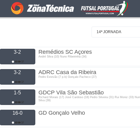
14ª JORNADA
Remédios SC Açores
3-2
André Silva (10) Nuno Ribeirinha (34)
ADRC Casa da Ribeira
3-2
Pedro Estevão (7 p.b) Gonçalo Pacheco (27)
GDCP Vila São Sebastião
1-5
Richard Morais (17) José Cardoso (18) Pedro Silveira (31) Rui Moniz (33) Nu
Silva (39)
GD Gonçalo Velho
16-0