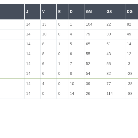
J
V
E
D
GM
GS
DG
14
13
0
1
104
22
82
14
10
0
4
79
30
49
14
8
1
5
65
51
14
14
8
0
6
55
43
12
14
6
1
7
52
55
-3
14
6
0
8
54
82
-28
14
4
0
10
39
77
-38
14
0
0
14
26
114
-88