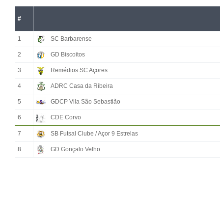
#
1
SC Barbarense
2
GD Biscoitos
3
Remédios SC Açores
4
ADRC Casa da Ribeira
5
GDCP Vila São Sebastião
6
CDE Corvo
7
SB Futsal Clube / Açor 9 Estrelas
8
GD Gonçalo Velho