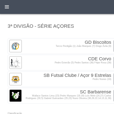
3ª DIVISÃO - SÉRIE AÇORES
GD Biscoitos
Tercio Perdigão (1) João Marques (7) Diogo Ávila (9)
CDE Corvo
Pedro Estevão (5) Pedro Santos (36) Filipe Rosa (38)
SB Futsal Clube / Açor 9 Estrelas
Pedro Nunes (19)
SC Barbarense
Wallace Santos Lima (15) Pedro Marques (19,18) Luís Melo (24,27) Carlos
Rodrigues (30,5) Gabriel Guimarães (35,23) Nuno Oliveira (38,29,22,14,13,11,39)
Classificacão