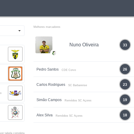
Melhores marcadores
Nuno Oliveira
33
Pedro Santos
26
CDE Corvo
Carlos Rodrigues
23
SC Barbarense
no
Simão Campos
19
Remédios SC Açores
Alex Silva
18
Remédios SC Açores
ver tabela completa