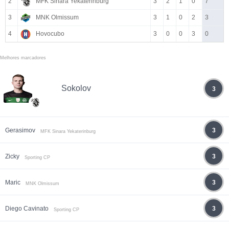
2
MFK Sinara Yekaterinburg
3
2
1
0
7
3
MNK Olmissum
3
1
0
2
3
4
Hovocubo
3
0
0
3
0
Melhores marcadores
Sokolov
3
Gerasimov
3
MFK Sinara Yekaterinburg
Zicky
3
Sporting CP
Maric
3
MNK Olmissum
Diego Cavinato
3
Sporting CP