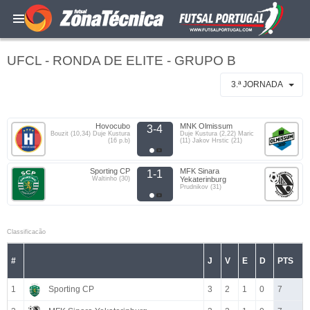
UFCL - RONDA DE ELITE - GRUPO B
3.ª JORNADA
Hovocubo
MNK Olmissum
3-4
Bouzit (10,34) Duje Kustura
Duje Kustura (2,22) Maric
(16 p.b)
(11) Jakov Hrstic (21)
Sporting CP
MFK Sinara
1-1
Waltinho (30)
Yekaterinburg
Prudnikov (31)
Classificacão
#
J
V
E
D
PTS
1
Sporting CP
3
2
1
0
7