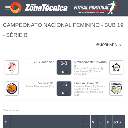
CAMPEONATO NACIONAL FEMININO - SUB 19
- SÉRIE B
6ª JORNADA
SC S. João Ver
Novasemente/Cavalinh
0-3
o
Margarida Carvalho (12)
Lara Neves (21) Núria
Glória (23)
Viseu 2001
Oliveira Bairro SC
1-5
Maria Albuquerque (31)
Catarina Graça (5) Leonor
Costa (16,17) Leonor
Almeida (27) Maria Pato
(35)
Classificacão
#
J
V
E
D
PTS