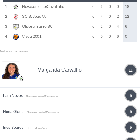
1
Novasemente/Cavalinho
6
6
0
0
18
2
SC S. João Ver
6
4
0
2
12
3
Oliveira Bairro SC
6
2
0
4
6
4
Viseu 2001
6
0
0
6
0
Melhores marcadores
Margarida Carvalho
11
Lara Neves
5
Novasemente/Cavalinho
Núria Glória
5
Novasemente/Cavalinho
Inês Soares
5
SC S. João Ver