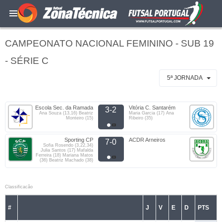
CAMPEONATO NACIONAL FEMININO - SUB 19
- SÉRIE C
5ª JORNADA
Escola Sec. da Ramada
Vitória C. Santarém
3-2
Ana Souza (13,16) Beatriz
Maria Garcia (17) Ana
Monteiro (15)
Ribeiro (35)
Sporting CP
ACDR Arneiros
7-0
Sofia Rosendo (3,22,34)
Julia Santos (17) Mafalda
Ferreira (18) Mariana Matos
(36) Beatriz Machado (38)
Classificacão
#
J
V
E
D
PTS