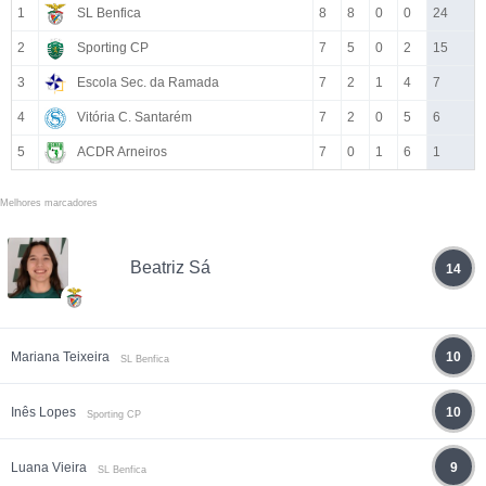
1
SL Benfica
8
8
0
0
24
2
Sporting CP
7
5
0
2
15
3
Escola Sec. da Ramada
7
2
1
4
7
4
Vitória C. Santarém
7
2
0
5
6
5
ACDR Arneiros
7
0
1
6
1
Melhores marcadores
Beatriz Sá
14
Mariana Teixeira
10
SL Benfica
Inês Lopes
10
Sporting CP
Luana Vieira
9
SL Benfica