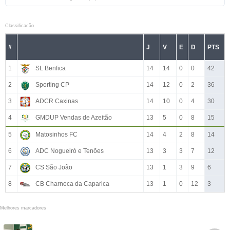
Classificacão
#
J
V
E
D
PTS
1
SL Benfica
14
14
0
0
42
2
Sporting CP
14
12
0
2
36
3
ADCR Caxinas
14
10
0
4
30
4
GMDUP Vendas de Azeitão
13
5
0
8
15
5
Matosinhos FC
14
4
2
8
14
6
ADC Nogueiró e Tenões
13
3
3
7
12
7
CS São João
13
1
3
9
6
8
CB Charneca da Caparica
13
1
0
12
3
Melhores marcadores