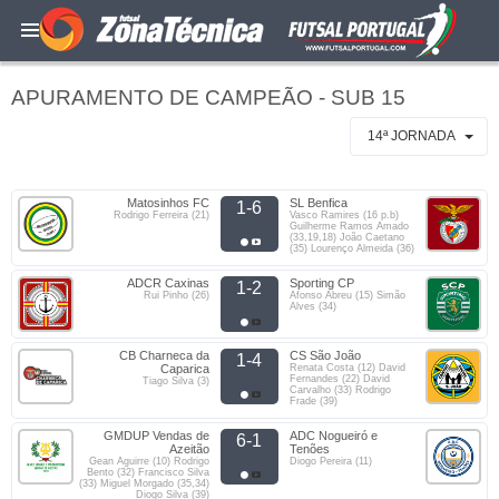
APURAMENTO DE CAMPEÃO - SUB 15
14ª JORNADA
Matosinhos FC
SL Benfica
1-6
Rodrigo Ferreira (21)
Vasco Ramires (16 p.b)
Guilherme Ramos Amado
(33,19,18) João Caetano
(35) Lourenço Almeida (36)
ADCR Caxinas
Sporting CP
1-2
Rui Pinho (26)
Afonso Abreu (15) Simão
Alves (34)
CB Charneca da
CS São João
1-4
Caparica
Renata Costa (12) David
Fernandes (22) David
Tiago Silva (3)
Carvalho (33) Rodrigo
Frade (39)
GMDUP Vendas de
ADC Nogueiró e
6-1
Azeitão
Tenões
Gean Aguirre (10) Rodrigo
Diogo Pereira (11)
Bento (32) Francisco Silva
(33) Miguel Morgado (35,34)
Diogo Silva (39)