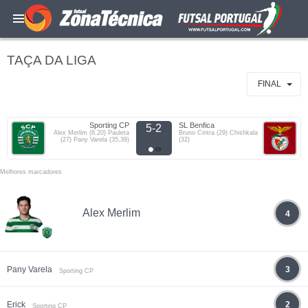
TAÇA DA LIGA
FINAL
Sporting CP
SL Benfica
5-2
Alex Merlim (8,20) Pauleta
Bruno Cintra (29) Chishkala
(27) Pany Varela (35,39)
(32)
Melhores marcadores
Alex Merlim
4
Pany Varela
3
Sporting CP
Erick
2
Sporting CP