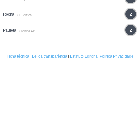
Rocha
2
SL Benfica
Pauleta
2
Sporting CP
Ficha técnica
|
Lei da transparência
|
Estatuto Editorial
Politica Privacidade