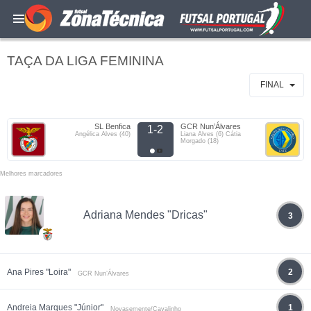
TAÇA DA LIGA FEMININA
FINAL
SL Benfica
GCR Nun’Álvares
1-2
Angélica Alves (40)
Liana Alves (6) Cátia
Morgado (18)
Melhores marcadores
Adriana Mendes "Dricas"
3
Ana Pires "Loira"
2
GCR Nun’Álvares
Andreia Marques "Júnior"
1
Novasemente/Cavalinho