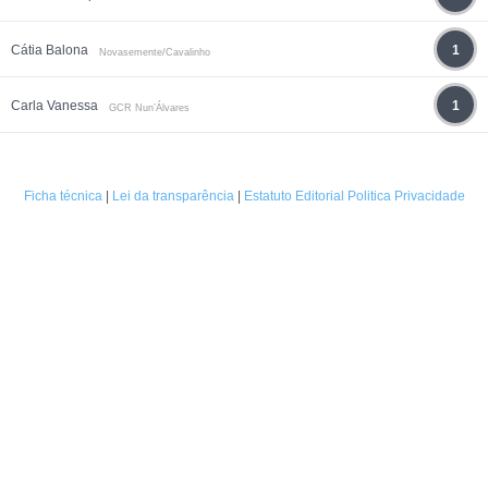
Cátia Balona
1
Novasemente/Cavalinho
Carla Vanessa
1
GCR Nun’Álvares
Ficha técnica
|
Lei da transparência
|
Estatuto Editorial
Politica Privacidade