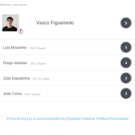
Melhores marcadores
Vasco Figueiredo
5
Luís Mourinho
5
UDC Sousel
Diogo Valadas
4
UDC Sousel
João Espadinha
3
CD Os Patos
João Cinza
3
UDC Sousel
Ficha técnica
|
Lei da transparência
|
Estatuto Editorial
Politica Privacidade