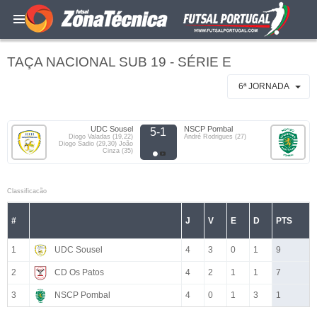
TAÇA NACIONAL SUB 19 - SÉRIE E
6ª JORNADA
UDC Sousel
NSCP Pombal
5-1
Diogo Valadas (19,22)
André Rodrigues (27)
Diogo Sadio (29,30) João
Cinza (35)
Classificacão
#
J
V
E
D
PTS
1
UDC Sousel
4
3
0
1
9
2
CD Os Patos
4
2
1
1
7
3
NSCP Pombal
4
0
1
3
1