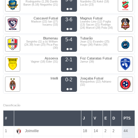
Rodriguinho (1,29) Danilo
Nardinho (5) Keké (18)
Baron (6,16) Neguinho (21)
Lucão (23)
Cascavel Futsal
Magnus Futsal
3-6
Madson (22) Ian (27)
Leandro Lino (12) Foglia
Issamu (33)
(13) Sacon (21) Rodrigo
(24) Marcel (29) Pula (34)
Blumenau
Tubarão
5-4
Serginho (11 p.b) William
Jean (21) Evandro (25)
(24,39) Ivan (25) Pica-Pau
Hugo (36) Pakito (39)
(30)
Assoeva
Foz Cataratas Futsal
2-1
Vagner (16) Éder (31)
Jamur (39)
Intelli
Joaçaba Futsal
0-2
Marquinhos (22) Adriano
(32)
Classificacão
#
J
V
E
D
PTS
1
Joinville
18
14
2
2
44