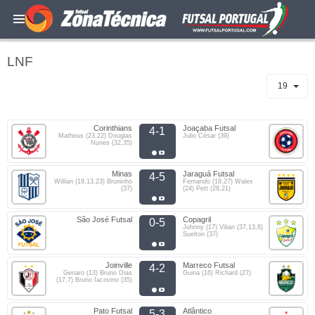
LNF
19
Corinthians
Joaçaba Futsal
4-1
Matheus (23,22) Douglas
Julio César (39)
Nunes (32,35)
Minas
Jaraguá Futsal
4-5
Willian (19,13,23) Bruninho
Fernando (18,27) Walex
(37)
(24) Pett (28,21)
São José Futsal
Copagril
0-5
Johnny (17) Vilian (37,13,8)
Suelton (37)
Joinville
Marreco Futsal
4-2
Genaro (13) Bruno Dias
Guina (16) Richard (27)
(17,7) Bruno Iacovino (35)
Pato Futsal
Atlântico
5-3