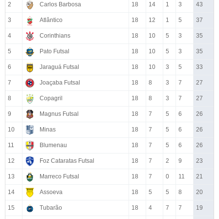
2
Carlos Barbosa
18
14
1
3
43
3
Atlântico
18
12
1
5
37
4
Corinthians
18
10
5
3
35
5
Pato Futsal
18
10
5
3
35
6
Jaraguá Futsal
18
10
3
5
33
7
Joaçaba Futsal
18
8
3
7
27
8
Copagril
18
8
3
7
27
9
Magnus Futsal
18
7
5
6
26
10
Minas
18
7
5
6
26
11
Blumenau
18
7
5
6
26
12
Foz Cataratas Futsal
18
7
2
9
23
13
Marreco Futsal
18
7
0
11
21
14
Assoeva
18
5
5
8
20
15
Tubarão
18
4
7
7
19