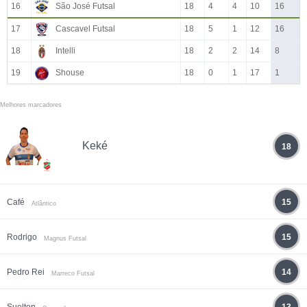
16
São José Futsal
18
4
4
10
16
17
Cascavel Futsal
18
5
1
12
16
18
Intelli
18
2
2
14
8
19
Shouse
18
0
1
17
1
Melhores marcadores
Keké
18
Café
15
Atlântico
Rodrigo
15
Magnus Futsal
Pedro Rei
14
Marreco Futsal