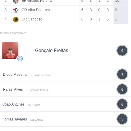
2
EF Arnaldo Pereira
6
3
1
2
10
3
GD Vilar Perdizes
6
3
0
3
9
4
CR Candoso
6
0
1
5
1
Melhores marcadores
Gonçalo Freitas
9
Diogo Madeira
7
GD Vilar Perdizes
Rafael Alves
6
EF Arnaldo Pereira
João Antunes
6
AM Granja
Tomás Tavares
5
AM Granja