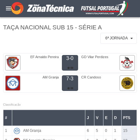
TAÇA NACIONAL SUB 15 - SÉRIE A
6ª JORNADA
EF Arnaldo Pereira
GD Vilar Perdizes
3-0
AM Granja
CR Candoso
7-3
Classificacão
#
J
V
E
D
PTS
1
AM Granja
6
5
0
1
15