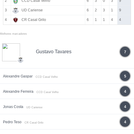
2
CCD Casal Velho
6
3
0
3
9
3
UD Cariense
6
2
3
1
9
4
CR Casal Grilo
6
1
1
4
4
Melhores marcadores
Gustavo Tavares
7
Alexandre Gaspar
5
CCD Casal Velho
Alexandre Ferreira
4
CCD Casal Velho
Jonas Costa
4
UD Cariense
Pedro Teso
4
CR Casal Grilo