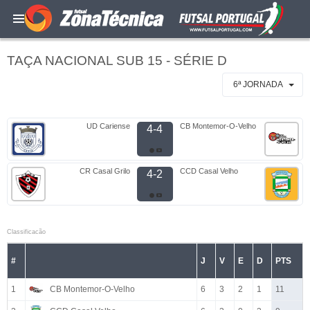
TAÇA NACIONAL SUB 15 - SÉRIE D
6ª JORNADA
UD Cariense
CB Montemor-O-Velho
4-4
CR Casal Grilo
CCD Casal Velho
4-2
Classificacão
#
J
V
E
D
PTS
1
CB Montemor-O-Velho
6
3
2
1
11