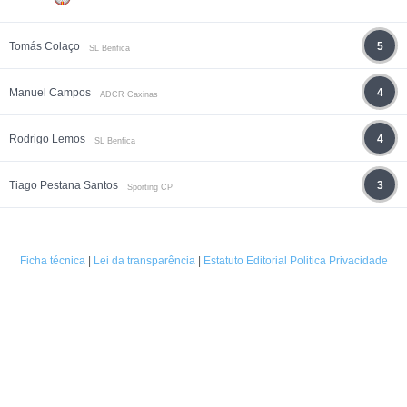
Tomás Colaço
5
SL Benfica
Manuel Campos
4
ADCR Caxinas
Rodrigo Lemos
4
SL Benfica
Tiago Pestana Santos
3
Sporting CP
Ficha técnica
|
Lei da transparência
|
Estatuto Editorial
Politica Privacidade