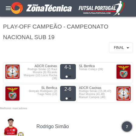
PLAY-OFF CAMPEÃO - CAMPEONATO
NACIONAL SUB 19
FINAL
ADCR Caxinas
SL Benfica
4-1
Rodrigo Simão (2) Raul
Tomás Colaço (39)
Moreira (6) Ricardo
Marques (12) Lúcio Rocha
(38)
SL Benfica
ADCR Caxinas
2-6
Gonçalo Rodrigues (2)
Rodrigo Simão (15,36,47)
Tiago Neto (13)
Raul Moreira (41,46)
Manuel Campos (48)
Melhores marcadores
Rodrigo Simão
7