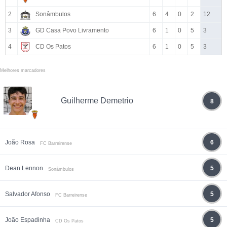
2
Sonâmbulos
6
4
0
2
12
3
GD Casa Povo Livramento
6
1
0
5
3
4
CD Os Patos
6
1
0
5
3
Melhores marcadores
Guilherme Demetrio
8
João Rosa
6
FC Barreirense
Dean Lennon
5
Sonâmbulos
Salvador Afonso
5
FC Barreirense
João Espadinha
5
CD Os Patos