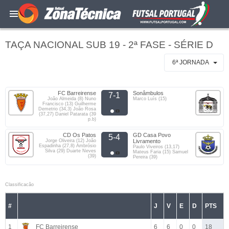
TAÇA NACIONAL SUB 19 - 2ª FASE - SÉRIE D
6ª JORNADA
FC Barreirense
Sonâmbulos
7-1
João Almeida (8) Nuno
Marco Luís (15)
Francisco (13) Guilherme
Demetrio (34,3) João Rosa
(37,27) Daniel Patarata (39
p.b)
CD Os Patos
GD Casa Povo
5-4
Jorge Oliveira (12) João
Livramento
Espadinha (27,8) Ambrósio
Paulo Viveiros (13,17)
Silva (29) Duarte Neves
Mateus Faria (15) Samuel
(39)
Pereira (39)
Classificacão
#
J
V
E
D
PTS
1
FC Barreirense
6
6
0
0
18