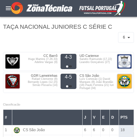
TAÇA NACIONAL JUNIORES C SÉRIE C
6
CC Barrô
UD Cariense
4-3
Hugo Martins (7,26,33)
Sandro Raimundo (17,22)
Adelino Vargas (9)
Leandro Gonçalves (27)
GDR Lameirinhas
CS São João
4-5
Rafael Clemente (8)
Luís Cortesão (1) David
Bernardo Lopes (12,15)
Marques (8) João Brandão
Simão Pissarra (14)
(18) Paulo Ferreira (21) Iuri
Portugal (34)
Classificacão
#
J
V
E
D
PTS
1
CS São João
6
6
0
0
18