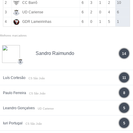
2
CC Barrô
6
3
1
2
10
3
UD Cariense
6
2
0
4
6
4
GDR Lameirinhas
6
0
1
5
1
Melhores marcadores
Sandro Raimundo
14
Luís Cortesão
11
CS São João
Paulo Ferreira
8
CS São João
Leandro Gonçalves
5
UD Cariense
Iuri Portugal
5
CS São João