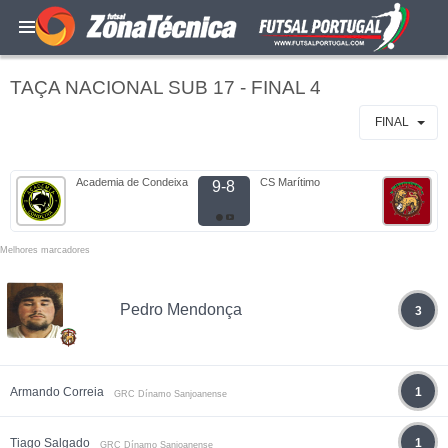
TAÇA NACIONAL SUB 17 - FINAL 4
FINAL
Academia de Condeixa
CS Marítimo
9-8
Melhores marcadores
Pedro Mendonça
3
Armando Correia
1
GRC Dínamo Sanjoanense
Tiago Salgado
1
GRC Dínamo Sanjoanense