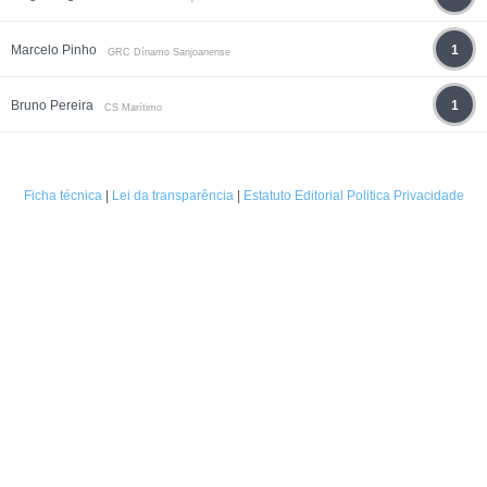
Marcelo Pinho
1
GRC Dínamo Sanjoanense
Bruno Pereira
1
CS Marítimo
Ficha técnica
|
Lei da transparência
|
Estatuto Editorial
Politica Privacidade