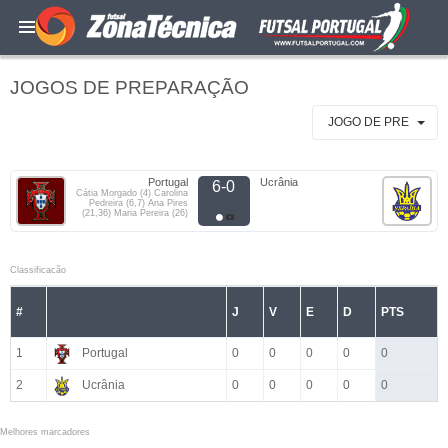
JOGOS DE PREPARAÇÃO
JOGO DE PRE
Portugal
Ucrânia
6-0
Cátia Morgado (4) Carolina
Pedreira (6,7) Ana Pires
(21,36) Maria Pereira (26)
Classificacão
#
J
V
E
D
PTS
1
Portugal
0
0
0
0
0
2
Ucrânia
0
0
0
0
0
Melhores marcadores