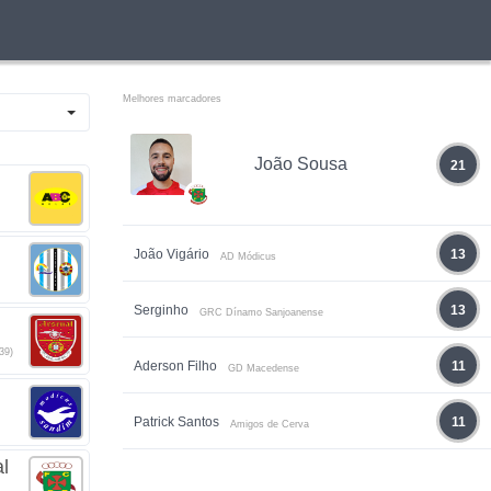
Melhores marcadores
João Sousa
21
João Vigário
13
AD Módicus
Serginho
13
GRC Dínamo Sanjoanense
39)
Aderson Filho
11
GD Macedense
Patrick Santos
11
Amigos de Cerva
l