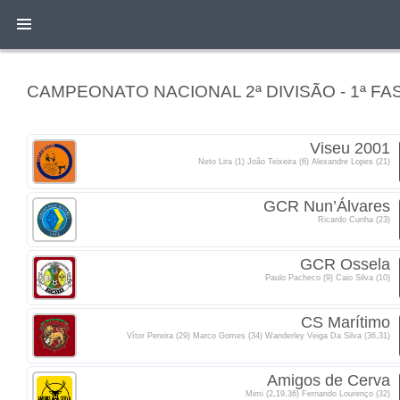
CAMPEONATO NACIONAL 2ª DIVISÃO - 1ª FA
Viseu 2001
Neto Lira (1) João Teixeira (6) Alexandre Lopes (21)
GCR Nun’Álvares
Ricardo Cunha (23)
GCR Ossela
Paulo Pacheco (9) Caio Silva (10)
CS Marítimo
Vítor Pereira (29) Marco Gomes (34) Wanderley Veiga Da Silva (36,31)
Amigos de Cerva
Mimi (2,19,36) Fernando Lourenço (32)