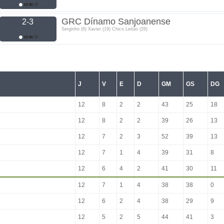
GRC Dínamo Sanjoanense
2-3
Serginho (6) Xavier (19) Chico Leitão (26)
J
V
E
D
GM
GS
DG
12
8
2
2
43
25
18
12
8
2
2
39
26
13
12
7
2
3
52
39
13
12
7
1
4
39
31
8
12
6
4
2
41
30
11
12
7
1
4
38
38
0
12
6
2
4
38
29
9
12
5
2
5
44
41
3