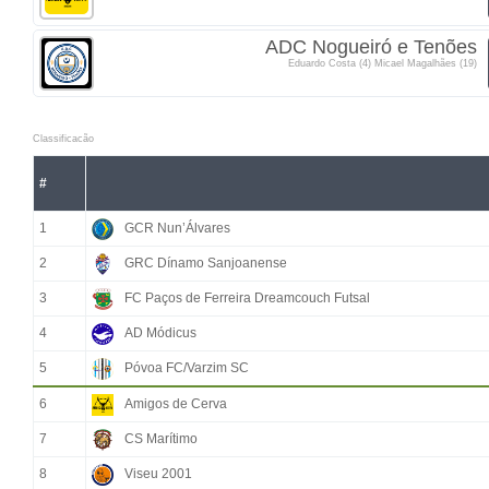
ADC Nogueiró e Tenões
Eduardo Costa (4) Micael Magalhães (19)
Classificacão
#
1
GCR Nun’Álvares
2
GRC Dínamo Sanjoanense
3
FC Paços de Ferreira Dreamcouch Futsal
4
AD Módicus
5
Póvoa FC/Varzim SC
6
Amigos de Cerva
7
CS Marítimo
8
Viseu 2001