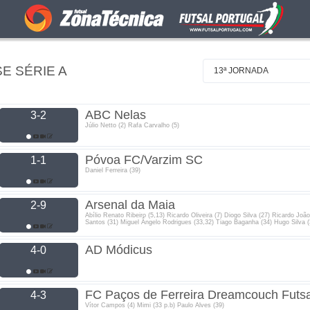
SE SÉRIE A
13ª JORNADA
ABC Nelas
3-2
Júlio Netto (2) Rafa Carvalho (5)
Póvoa FC/Varzim SC
1-1
Daniel Ferreira (39)
Arsenal da Maia
2-9
Abílio Renato Ribeiro (5,13) Ricardo Oliveira (7) Diogo Silva (27) Ricardo João
Santos (31) Miguel Ângelo Rodrigues (33,32) Tiago Baganha (34) Hugo Silva (
AD Módicus
4-0
FC Paços de Ferreira Dreamcouch Futsa
4-3
Vítor Campos (4) Mimi (33 p.b) Paulo Alves (39)