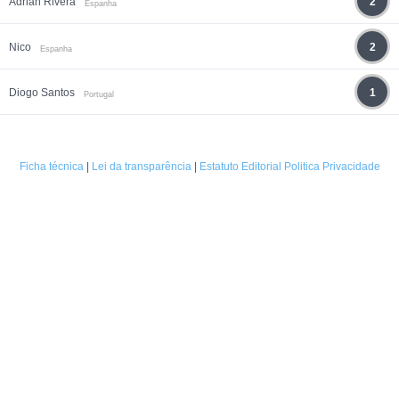
Adrián Rivera
2
Espanha
Nico
2
Espanha
Diogo Santos
1
Portugal
Ficha técnica
|
Lei da transparência
|
Estatuto Editorial
Politica Privacidade