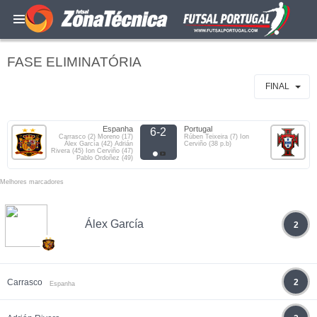
FASE ELIMINATÓRIA
FINAL
Espanha
Portugal
6-2
Carrasco (2) Moreno (17)
Rúben Teixeira (7) Ion
Álex García (42) Adrián
Cerviño (38 p.b)
Rivera (45) Ion Cerviño (47)
Pablo Ordoñez (49)
Melhores marcadores
Álex García
2
Carrasco
2
Espanha