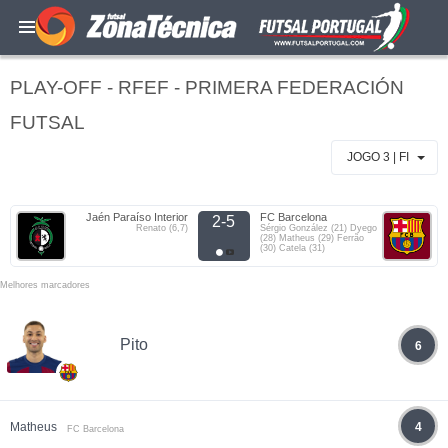
PLAY-OFF - RFEF - PRIMERA FEDERACIÓN
FUTSAL
JOGO 3 | FI
Jaén Paraíso Interior
FC Barcelona
2-5
Renato (6,7)
Sérgio González (21) Dyego
(28) Matheus (29) Ferrão
(30) Catela (31)
Melhores marcadores
Pito
6
Matheus
4
FC Barcelona