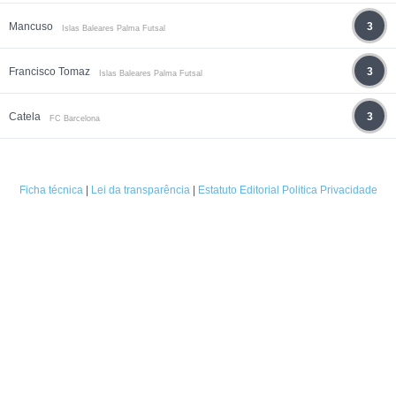
Mancuso
3
Islas Baleares Palma Futsal
Francisco Tomaz
3
Islas Baleares Palma Futsal
Catela
3
FC Barcelona
Ficha técnica
|
Lei da transparência
|
Estatuto Editorial
Politica Privacidade