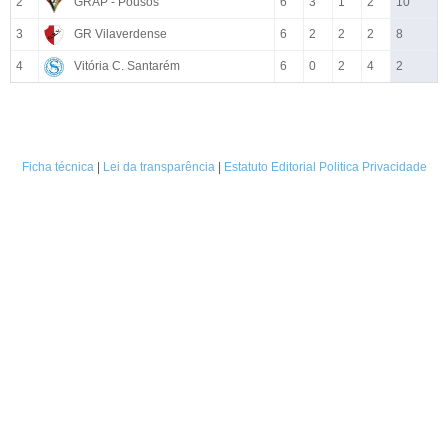
2
GRAP - Pousos
6
3
1
2
10
3
GR Vilaverdense
6
2
2
2
8
4
Vitória C. Santarém
6
0
2
4
2
Ficha técnica
|
Lei da transparência
|
Estatuto Editorial
Politica Privacidade