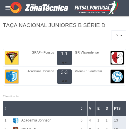
TAÇA NACIONAL JUNIORES B SÉRIE D
6
GRAP - Pousos
GR Vilaverdense
1-1
Academia Johnson
Vitória C. Santarém
3-3
Classificacão
#
J
V
E
D
PTS
1
Academia Johnson
6
4
1
1
13