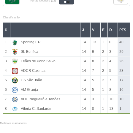
Tomas Nogueira (22)
Classificacão
#
J
V
E
D
PTS
1
Sporting CP
14
13
1
0
40
2
SL Benfica
14
9
2
3
29
3
Leões de Porto Salvo
14
8
2
4
26
4
ADCR Caxinas
14
7
2
5
23
5
CS São João
14
5
2
7
17
6
AM Granja
14
5
1
8
16
7
ADC Nogueiró e Tenões
14
3
1
10
10
8
Vitória C. Santarém
14
0
1
13
1
Melhores marcadores