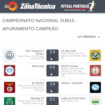
CAMPEONATO NACIONAL SUB15 -
APURAMENTO CAMPEÃO
14ª JORNADA
ADC Nogueiró e
CS São João
2-4
Tenões
Rafael Ruela (5,1) João
Santos (16) Rodrigo Frade
André Gomes (22) Rodrigo
(32)
Carvalho (39)
AM Granja
ADCR Caxinas
0-5
Miguel Castro (9) André
Oliveira (21,15) Tiago
Cunha (25) Daniel Martins
(34)
SL Benfica
Vitória C. Santarém
3-0
João Caetano (6) Leonardo
Hashimoto (19) Afonso
Silva (32)
Sporting CP
Leões de Porto Salvo
5-1
Afonso Abreu (12,6) Bruno
João Peyroteo (2)
Semedo Jorge (15,29)