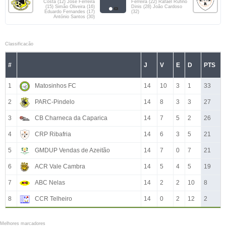
Costa (12) José Ferreira
Ferreira (22) Rafael Rufino
(15) Simão Oliveira (16)
Dinis (28) João Cardoso
Eduardo Fernandes (17)
(32)
António Santos (30)
Classificacão
#
J
V
E
D
PTS
1
Matosinhos FC
14
10
3
1
33
2
PARC-Pindelo
14
8
3
3
27
3
CB Charneca da Caparica
14
7
5
2
26
4
CRP Ribafria
14
6
3
5
21
5
GMDUP Vendas de Azeitão
14
7
0
7
21
6
ACR Vale Cambra
14
5
4
5
19
7
ABC Nelas
14
2
2
10
8
8
CCR Telheiro
14
0
2
12
2
Melhores marcadores