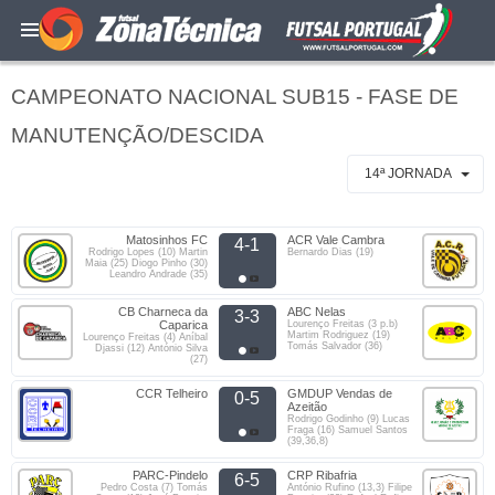
CAMPEONATO NACIONAL SUB15 - FASE DE
MANUTENÇÃO/DESCIDA
14ª JORNADA
Matosinhos FC
ACR Vale Cambra
4-1
Rodrigo Lopes (10) Martin
Bernardo Dias (19)
Maia (25) Diogo Pinho (30)
Leandro Andrade (35)
CB Charneca da
ABC Nelas
3-3
Caparica
Lourenço Freitas (3 p.b)
Martim Rodriguez (19)
Lourenço Freitas (4) Aníbal
Tomás Salvador (36)
Djassi (12) António Silva
(27)
CCR Telheiro
GMDUP Vendas de
0-5
Azeitão
Rodrigo Godinho (9) Lucas
Fraga (16) Samuel Santos
(39,36,8)
PARC-Pindelo
CRP Ribafria
6-5
Pedro Costa (7) Tomás
António Rufino (13,3) Filipe