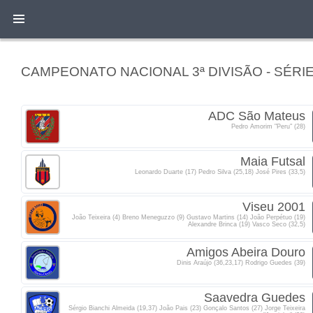
CAMPEONATO NACIONAL 3ª DIVISÃO - SÉRIE
ADC São Mateus
Pedro Amorim "Peru" (28)
Maia Futsal
Leonardo Duarte (17) Pedro Silva (25,18) José Pires (33,5)
Viseu 2001
João Teixeira (4) Breno Meneguzzo (9) Gustavo Martins (14) João Perpétuo (19)
Alexandre Brinca (19) Vasco Seco (32,5)
Amigos Abeira Douro
Dinis Araújo (36,23,17) Rodrigo Guedes (39)
Saavedra Guedes
Sérgio Bianchi Almeida (19,37) João Pais (23) Gonçalo Santos (27) Jorge Teixeira