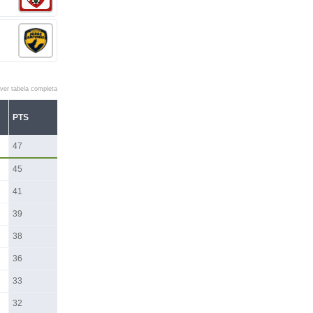
ver tabela completa
PTS
47
45
41
39
38
36
33
32