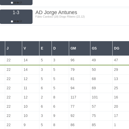
AD Jorge Antunes
1-3
Fábio Cardoso (18) Diogo Ribeiro (22,12)
J
V
E
D
GM
GS
DG
22
14
5
3
96
49
47
22
14
3
5
79
50
29
22
12
5
5
81
68
13
22
11
6
5
94
69
25
22
12
2
8
117
101
16
22
10
6
6
77
57
20
22
10
3
9
92
75
17
22
9
5
8
86
85
1