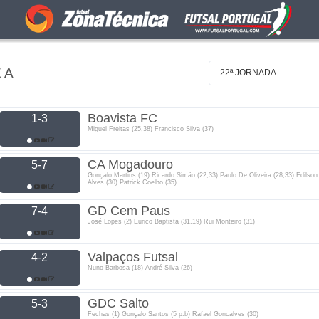
 A
22ª JORNADA
Boavista FC
1-3
Miguel Freitas (25,38) Francisco Silva (37)
CA Mogadouro
5-7
Gonçalo Martins (19) Ricardo Simão (22,33) Paulo De Oliveira (28,33) Edilson
Alves (30) Patrick Coelho (35)
GD Cem Paus
7-4
José Lopes (2) Eurico Baptista (31,19) Rui Monteiro (31)
Valpaços Futsal
4-2
Nuno Barbosa (18) André Silva (26)
GDC Salto
5-3
Fechas (1) Gonçalo Santos (5 p.b) Rafael Goncalves (30)