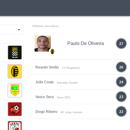
Melhores marcadores
Paulo De Oliveira
27
Ricardo Simão
26
CA Mogadouro
João Couto
24
Saavedra Guedes
Vasco Seco
23
Viseu 2001
Diogo Ribeiro
22
AD Jorge Antunes