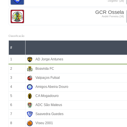
"Jorginho" (28)
GCR Ossela
André Ferreira (34)
Classificacão
#
1
AD Jorge Antunes
2
Boavista FC
3
Valpaços Futsal
4
Amigos Abeira Douro
5
CA Mogadouro
6
ADC São Mateus
7
Saavedra Guedes
8
Viseu 2001