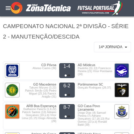
CAMPEONATO NACIONAL 2ª DIVISÃO - SÉRIE
2 - MANUTENÇÃO/DESCIDA
14ª JORNADA
CD Póvoa
AD Módicus
1-4
Afonso Castro (39)
Paulinho (11,13) Francisco
Pereira (21) Vítor Pombares
(24)
GD Macedense
Portimonense SC
6-2
Takumi Mizuno (3,22)
Gonçalo Rodrigues (26,37)
Patrick Simão (16) Pedro
Miguel (25,14) Patrick
Aragão (31)
ARB Boa Esperança
GD Casa Povo
8-7
Guilherme Panichi (1,9,22)
Livramento
Patrick Santos (13) Adriano
Diogo Dias (4) Samuel
Gonçalves (19 p.b) Vítor
Pereira (7) Adriano
Lima (21,15) Diogo Almeida
Gonçalves (17,16,13) Rui
(29)
Gomes (23 p.b) Ronald
Baldi (39)