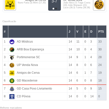
Amigos de Cerva
UP Venda Nova
3-7
Nuno Faria (3) Mimi (17,35)
João Silva (7) Tiago Costa
(16) João Marques (21)
Lúcio (39,3) Tunha (39,38)
Classificacão
#
J
V
E
D
PTS
1
AD Módicus
14
11
0
3
33
2
ARB Boa Esperança
14
10
0
4
30
3
Portimonense SC
14
9
1
4
28
4
UP Venda Nova
14
8
0
6
24
5
Amigos de Cerva
14
6
1
7
19
6
GD Macedense
14
6
0
8
18
7
GD Casa Povo Livramento
14
5
0
9
15
8
CD Póvoa
14
0
0
14
0
Melhores marcadores