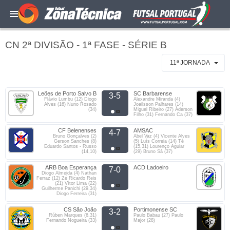
CN 2ª DIVISÃO - 1ª FASE - SÉRIE B
11ª JORNADA
Leões de Porto Salvo B
SC Barbarense
3-5
Flávio Lumbu (12) Diogo
Alexandre Miranda (4)
Alves (16) Nuno Rosado
Joailsson Palhares (14)
(34)
Miguel Ribeiro (27) Aderson
Filho (31) Fernando Ca (37)
CF Belenenses
AMSAC
4-7
Bruno Gonçalves (2)
Abel Vaz (4) Vicente Alves
Gerson Sanches (8)
(5) Luís Correia (14) Té
Eduardo Santos - Russo
(15,31) Lourenço Aguiar
(14,10)
(29) Bruno Sá (37)
ARB Boa Esperança
ACD Ladoeiro
7-0
Diogo Almeida (4) Nathan
Ferraz (12) Zé Ricardo Reis
(21) Vítor Lima (22)
Guilherme Panichi (29,34)
Diogo Ferreira (31)
CS São João
Portimonense SC
3-2
Rúben Marques (6,31)
Paulo Babau (27) Paulo
Fernando Nogueira (33)
Major (28)