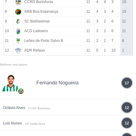
7
CCRD Burinhosa
11
4
4
3
16
8
ARB Boa Esperança
11
4
3
4
15
9
SC Barbarense
11
3
2
6
11
10
ACD Ladoeiro
11
3
2
6
11
11
Leões de Porto Salvo B
11
2
2
7
8
12
ADR Retaxo
11
0
1
10
1
Melhores marcadores
Fernando Nogueira
17
Octávio Alves
12
CCRD Burinhosa
Luís Nunes
12
UP Venda Nova