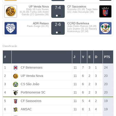
UP Venda Nova
CF Sassoeiros
7-4
Eddy (4) Luís Nunes
Ruizinho (21,16) Tiago Neto
(6,29,38) Tunha (18) André
(21) João Assunção (36)
Galvão (27) Quintela (39)
ADR Retaxo
CCRD Burinhosa
2-6
Paulo Zongo (10,35)
João Pedro Ramos (18,28)
Luís Duarte (31,11) Nazariy
Krukovskyy (37,34)
Classificacão
#
J
V
E
D
PTS
1
CF Belenenses
11
7
3
1
24
2
UP Venda Nova
11
6
2
3
20
3
CS São João
11
6
2
3
20
4
Portimonense SC
11
6
2
3
20
5
CF Sassoeiros
11
5
4
2
19
6
AMSAC
11
6
1
4
19